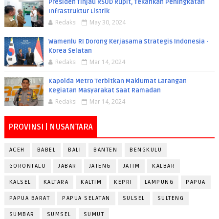
Presiden Tinjau RSUD Rupit, Tekankan Peningkatan
Infrastruktur Listrik
Redaksi
May 30, 2024
Wamenlu RI Dorong Kerjasama Strategis Indonesia -
Korea Selatan
Redaksi
Mar 14, 2024
Kapolda Metro Terbitkan Maklumat Larangan
Kegiatan Masyarakat Saat Ramadan
Redaksi
Mar 14, 2024
PROVINSI | NUSANTARA
ACEH
BABEL
BALI
BANTEN
BENGKULU
GORONTALO
JABAR
JATENG
JATIM
KALBAR
KALSEL
KALTARA
KALTIM
KEPRI
LAMPUNG
PAPUA
PAPUA BARAT
PAPUA SELATAN
SULSEL
SULTENG
SUMBAR
SUMSEL
SUMUT