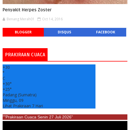
Penyakit Herpes Zoster
Benang Merah01
Oct 14, 2016
BLOGGER
DISQUS
FACEBOOK
PRAKIRAAN CUACA
+
30
°
C
+
30°
+
25°
Padang (Sumatra)
Minggu, 09
Lihat Prakiraan 7 Hari
""Prakiraan Cuaca Senin 27 Juli 2026"