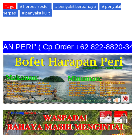
Tags
# herpes zoster
# penyakit berbahaya
# penyakit
herpes
# penyakit kulit
ERI" ( Cp Order +62 822-8820-3440 