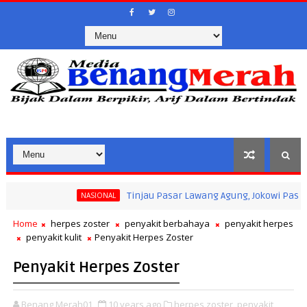
Tinjau Pasar Lawang Agung, Jokowi Pastikan Stabili
NASIONAL
an Masyarakat Saat Ramadan
Home
herpes zoster
penyakit berbahaya
penyakit herpes
penyakit kulit
Penyakit Herpes Zoster
Penyakit Herpes Zoster
Benang Merah01
10 years ago
herpes zoster,
penyakit