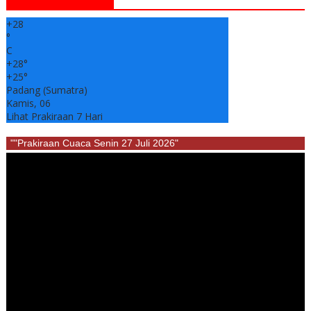
+
28
°
C
+
28°
+
25°
Padang (Sumatra)
Kamis, 06
Lihat Prakiraan 7 Hari
""Prakiraan Cuaca Senin 27 Juli 2026"