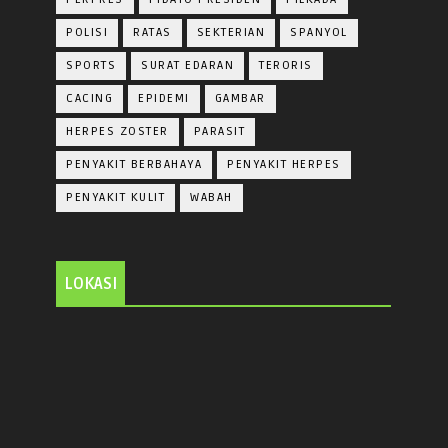
POLISI
RATAS
SEKTERIAN
SPANYOL
SPORTS
SURAT EDARAN
TERORIS
CACING
EPIDEMI
GAMBAR
HERPES ZOSTER
PARASIT
PENYAKIT BERBAHAYA
PENYAKIT HERPES
PENYAKIT KULIT
WABAH
LOKASI