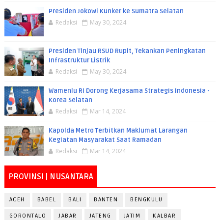
Presiden Jokowi Kunker ke Sumatra Selatan
Redaksi
May 30, 2024
Presiden Tinjau RSUD Rupit, Tekankan Peningkatan
Infrastruktur Listrik
Redaksi
May 30, 2024
Wamenlu RI Dorong Kerjasama Strategis Indonesia -
Korea Selatan
Redaksi
Mar 14, 2024
Kapolda Metro Terbitkan Maklumat Larangan
Kegiatan Masyarakat Saat Ramadan
Redaksi
Mar 14, 2024
PROVINSI | NUSANTARA
ACEH
BABEL
BALI
BANTEN
BENGKULU
GORONTALO
JABAR
JATENG
JATIM
KALBAR