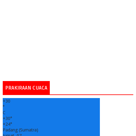
PRAKIRAAN CUACA
+
30
°
C
+
30°
+
24°
Padang (Sumatra)
Jumat, 07