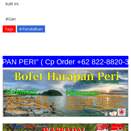
kulit ini.
#Gan
Tags
# Pendidikan
 PERI" ( Cp Order +62 822-8820-3440