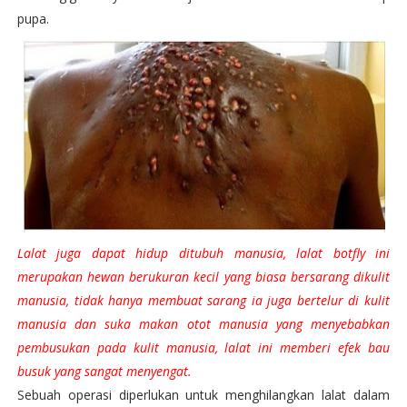
pupa.
Lalat juga dapat hidup ditubuh manusia, lalat botfly ini
merupakan hewan berukuran kecil yang biasa bersarang dikulit
manusia, tidak hanya membuat sarang ia juga bertelur di kulit
manusia dan suka makan otot manusia yang menyebabkan
pembusukan pada kulit manusia, lalat ini memberi efek bau
busuk yang sangat menyengat.
Sebuah operasi diperlukan untuk menghilangkan lalat dalam