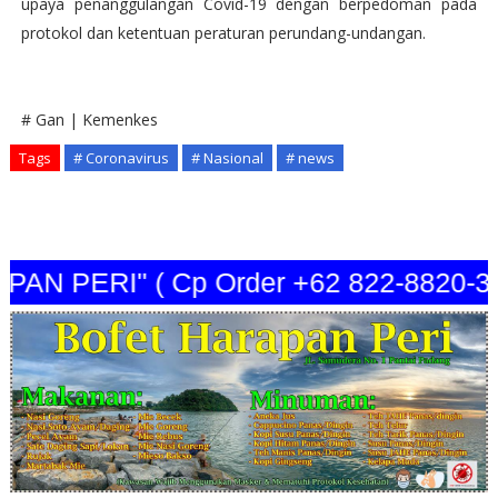
upaya penanggulangan Covid-19 dengan berpedoman pada
protokol dan ketentuan peraturan perundang-undangan.
# Gan | Kemenkes
Tags
# Coronavirus
# Nasional
# news
 PERI" ( Cp Order +62 822-8820-344