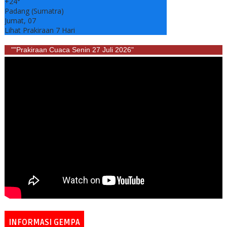
+
24°
Padang (Sumatra)
Jumat, 07
Lihat Prakiraan 7 Hari
""Prakiraan Cuaca Senin 27 Juli 2026"
INFORMASI GEMPA