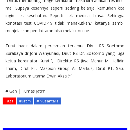
“Untuk membuang image ketakutan maka kita adakan tes ini di
mal. Supaya kesannya seperti sedang belanja, kemudian kita
ingin cek kesehatan. Seperti cek medical biasa. Sehingga
konotasi test COVID-19 tidak menakutkan,” katanya sambil
menjelaskan pendaftaran bisa melalui online.
Turut hadir dalam peresmian tersebut Dirut RS Soetomo
Surabaya dr Joni Wahyuhadi, Dirut RS Dr. Soetomo yang juga
ketua kordinator Kuratif, Direktur RS Jiwa Menur M. Hafidin
Ilham, Dirut PT. Maspion Group Ali Markus, Dirut PT. Satu
Laboratorium Utama Erwin Aksa.(*)
# Gan | Humas Jatim
Tags
# Jatim
# Nusantara