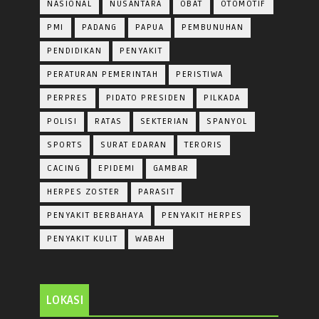
NASIONAL
NUSANTARA
OBAT
OTOMOTIF
PMI
PADANG
PAPUA
PEMBUNUHAN
PENDIDIKAN
PENYAKIT
PERATURAN PEMERINTAH
PERISTIWA
PERPRES
PIDATO PRESIDEN
PILKADA
POLISI
RATAS
SEKTERIAN
SPANYOL
SPORTS
SURAT EDARAN
TERORIS
CACING
EPIDEMI
GAMBAR
HERPES ZOSTER
PARASIT
PENYAKIT BERBAHAYA
PENYAKIT HERPES
PENYAKIT KULIT
WABAH
LOKASI