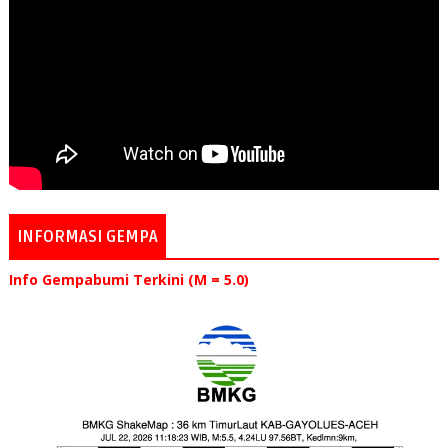
INFORMASI GEMPA
Info Gempabumi Terkini (M = 5.0)