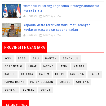
Wamenlu RI Dorong Kerjasama Strategis Indonesia -
Korea Selatan
Redaksi
Mar 14, 2024
Kapolda Metro Terbitkan Maklumat Larangan
Kegiatan Masyarakat Saat Ramadan
Redaksi
Mar 14, 2024
PROVINSI | NUSANTARA
ACEH
BABEL
BALI
BANTEN
BENGKULU
GORONTALO
JABAR
JATENG
JATIM
KALBAR
KALSEL
KALTARA
KALTIM
KEPRI
LAMPUNG
PAPUA
PAPUA BARAT
PAPUA SELATAN
SULSEL
SULTENG
SUMBAR
SUMSEL
SUMUT
TECHNOLOGY