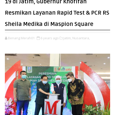
19 di Jatim, Gubernur Khofifah
Resmikan Layanan Rapid Test & PCR RS
Sheila Medika di Maspion Square
Benang Merah01
6 years ago
Jatim,
Nusantara,