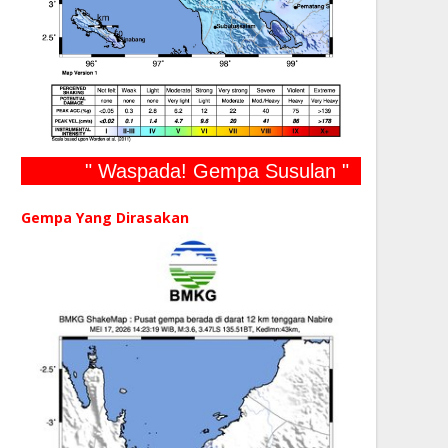
" Waspada! Gempa Susulan "
Gempa Yang Dirasakan