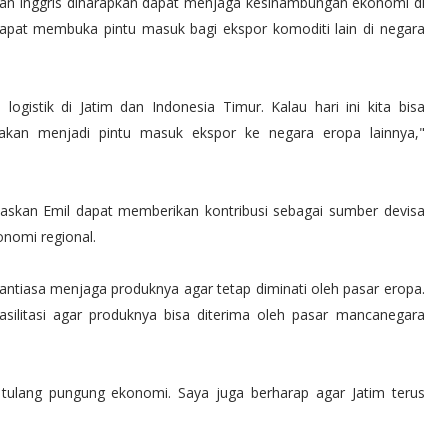
an Inggris diharapkan dapat menjaga kesinambungan ekonomi di
 dapat membuka pintu masuk bagi ekspor komoditi lain di negara
gistik di Jatim dan Indonesia Timur. Kalau hari ini kita bisa
 akan menjadi pintu masuk ekspor ke negara eropa lainnya,"
elaskan Emil dapat memberikan kontribusi sebagai sumber devisa
onomi regional.
ntiasa menjaga produknya agar tetap diminati oleh pasar eropa.
silitasi agar produknya bisa diterima oleh pasar mancanegara
ulang pungung ekonomi. Saya juga berharap agar Jatim terus
.