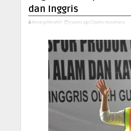
dan Inggris
Benang Merah01
6 years ago
Jatim,
Nusantara,