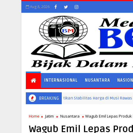
Aug 8, 2026
INTERNASIONAL
NUSANTARA
NASIO
wang Agung, Jokowi Pastikan Stabilitas Harga di Musi Rawas Utara
BREAKING
Home
Jatim
Nusantara
Wagub Emil Lepas Produk 
Wagub Emil Lepas Pro