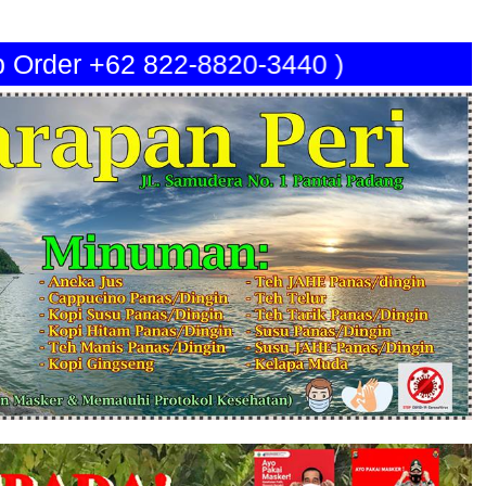
p Order +62 822-8820-3440 )