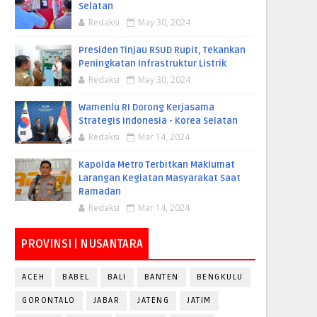
Selatan
Redaksi
May 30, 2024
Presiden Tinjau RSUD Rupit, Tekankan
Peningkatan Infrastruktur Listrik
Redaksi
May 30, 2024
Wamenlu RI Dorong Kerjasama
Strategis Indonesia - Korea Selatan
Redaksi
Mar 14, 2024
Kapolda Metro Terbitkan Maklumat
Larangan Kegiatan Masyarakat Saat
Ramadan
Redaksi
Mar 14, 2024
PROVINSI | NUSANTARA
ACEH
BABEL
BALI
BANTEN
BENGKULU
GORONTALO
JABAR
JATENG
JATIM