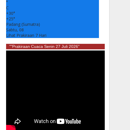
°
C
+
30°
+
25°
Padang (Sumatra)
Sabtu, 08
Lihat Prakiraan 7 Hari
""Prakiraan Cuaca Senin 27 Juli 2026"