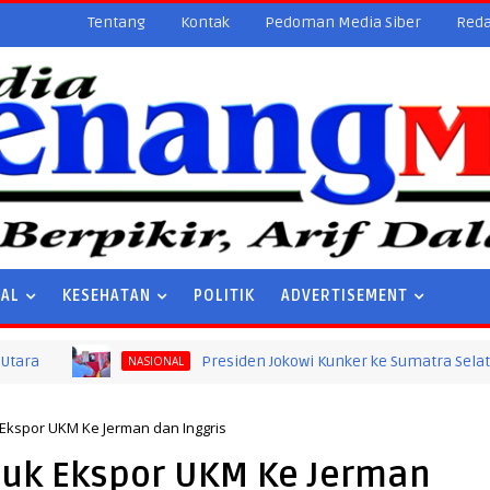
Tentang
Kontak
Pedoman Media Siber
Reda
NAL
KESEHATAN
POLITIK
ADVERTISEMENT
Presiden Jokowi Kunker ke Sumatra Selatan
NASIONAL
Ekspor UKM Ke Jerman dan Inggris
duk Ekspor UKM Ke Jerman