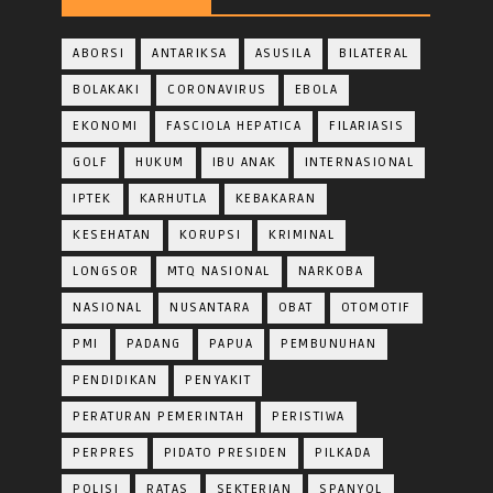
ABORSI
ANTARIKSA
ASUSILA
BILATERAL
BOLAKAKI
CORONAVIRUS
EBOLA
EKONOMI
FASCIOLA HEPATICA
FILARIASIS
GOLF
HUKUM
IBU ANAK
INTERNASIONAL
IPTEK
KARHUTLA
KEBAKARAN
KESEHATAN
KORUPSI
KRIMINAL
LONGSOR
MTQ NASIONAL
NARKOBA
NASIONAL
NUSANTARA
OBAT
OTOMOTIF
PMI
PADANG
PAPUA
PEMBUNUHAN
PENDIDIKAN
PENYAKIT
PERATURAN PEMERINTAH
PERISTIWA
PERPRES
PIDATO PRESIDEN
PILKADA
POLISI
RATAS
SEKTERIAN
SPANYOL