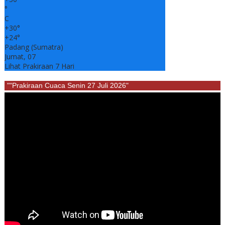
°
C
+
30°
+
24°
Padang (Sumatra)
Jumat, 07
Lihat Prakiraan 7 Hari
""Prakiraan Cuaca Senin 27 Juli 2026"