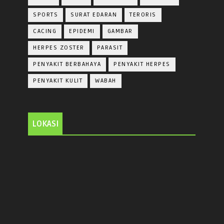
SPORTS
SURAT EDARAN
TERORIS
CACING
EPIDEMI
GAMBAR
HERPES ZOSTER
PARASIT
PENYAKIT BERBAHAYA
PENYAKIT HERPES
PENYAKIT KULIT
WABAH
LOKASI