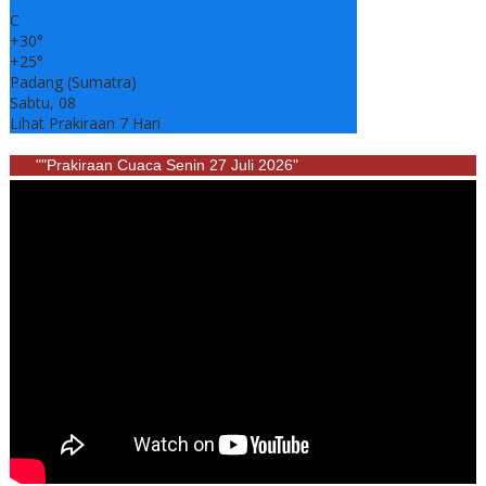
C
+
30°
+
25°
Padang (Sumatra)
Sabtu, 08
Lihat Prakiraan 7 Hari
""Prakiraan Cuaca Senin 27 Juli 2026"