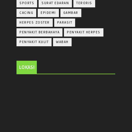
SPORTS
SURAT EDARAN
TERORIS
CACING
EPIDEMI
GAMBAR
HERPES ZOSTER
PARASIT
PENYAKIT BERBAHAYA
PENYAKIT HERPES
PENYAKIT KULIT
WABAH
LOKASI