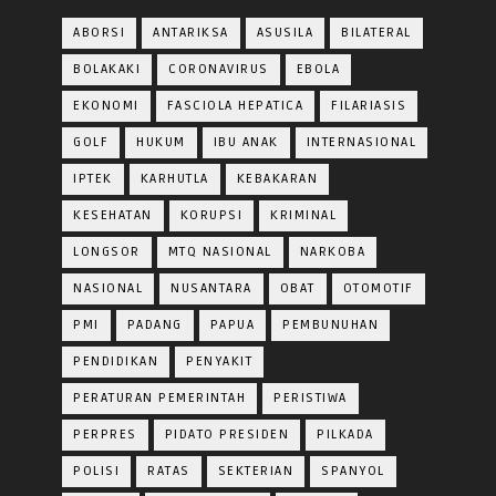
ABORSI
ANTARIKSA
ASUSILA
BILATERAL
BOLAKAKI
CORONAVIRUS
EBOLA
EKONOMI
FASCIOLA HEPATICA
FILARIASIS
GOLF
HUKUM
IBU ANAK
INTERNASIONAL
IPTEK
KARHUTLA
KEBAKARAN
KESEHATAN
KORUPSI
KRIMINAL
LONGSOR
MTQ NASIONAL
NARKOBA
NASIONAL
NUSANTARA
OBAT
OTOMOTIF
PMI
PADANG
PAPUA
PEMBUNUHAN
PENDIDIKAN
PENYAKIT
PERATURAN PEMERINTAH
PERISTIWA
PERPRES
PIDATO PRESIDEN
PILKADA
POLISI
RATAS
SEKTERIAN
SPANYOL