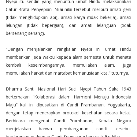
Nyepi itu sendiri yang menuntun umat Hindu melaksanakan
Catur Brata Penyepian. Nilai-nilai tersebut meliputi amati geni
(tidak menghidupkan api), amati karya (tidak bekerja), amati
lelungan (tidak bepergian), dan amati lelanguan (tidak
bersenang-senang).
“Dengan menjalankan rangkaian Nyepi ini umat Hindu
memberikan jeda waktu kepada alam semesta untuk menata
kembali keseimbangannya, memuliakan alam, juga
memuliakan harkat dan martabat kemanusiaan kita,” tuturnya.
Dharma Santi Nasional Hari Suci Nyepi Tahun Saka 1943
bertemakan “Kolaborasi dalam Harmoni Menuju Indonesia
Maju” kali ini dipusatkan di Candi Prambanan, Yogyakarta,
dengan tetap menerapkan protokol kesehatan secara ketat.
Berbicara mengenai Candi Prambanan, Kepala Negara
menjelaskan bahwa pembangunan candi tersebut
berdampingan dengan Candi Sewu yang bercorak Buddha.