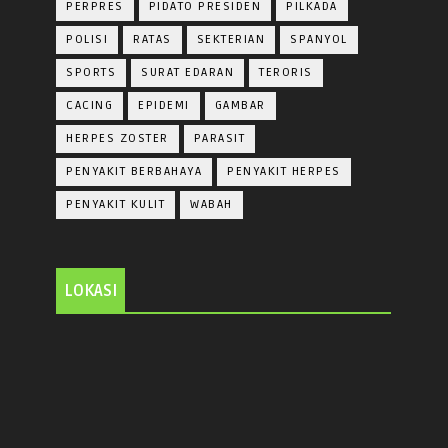
PERPRES
PIDATO PRESIDEN
PILKADA
POLISI
RATAS
SEKTERIAN
SPANYOL
SPORTS
SURAT EDARAN
TERORIS
CACING
EPIDEMI
GAMBAR
HERPES ZOSTER
PARASIT
PENYAKIT BERBAHAYA
PENYAKIT HERPES
PENYAKIT KULIT
WABAH
LOKASI