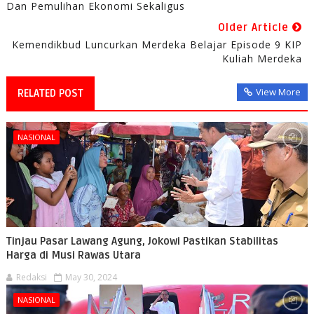
Dan Pemulihan Ekonomi Sekaligus
Older Article
Kemendikbud Luncurkan Merdeka Belajar Episode 9 KIP
Kuliah Merdeka
View More
RELATED POST
NASIONAL
Tinjau Pasar Lawang Agung, Jokowi Pastikan Stabilitas
Harga di Musi Rawas Utara
Redaksi
May 30, 2024
NASIONAL