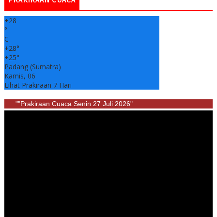
+
28
°
C
+
28°
+
25°
Padang (Sumatra)
Kamis, 06
Lihat Prakiraan 7 Hari
""Prakiraan Cuaca Senin 27 Juli 2026"