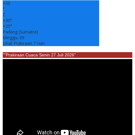
+
30
°
C
+
30°
+
25°
Padang (Sumatra)
Minggu, 09
Lihat Prakiraan 7 Hari
""Prakiraan Cuaca Senin 27 Juli 2026"