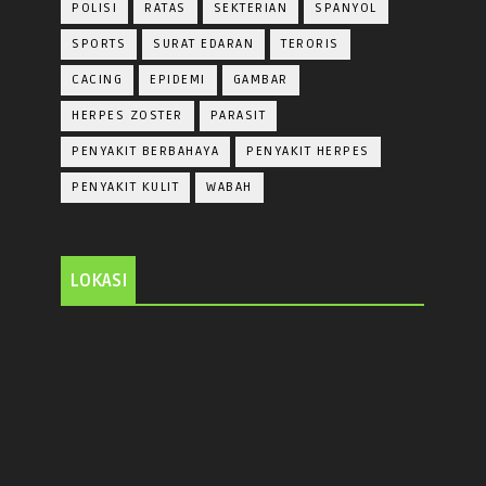
POLISI
RATAS
SEKTERIAN
SPANYOL
SPORTS
SURAT EDARAN
TERORIS
CACING
EPIDEMI
GAMBAR
HERPES ZOSTER
PARASIT
PENYAKIT BERBAHAYA
PENYAKIT HERPES
PENYAKIT KULIT
WABAH
LOKASI