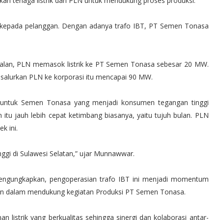
 tenaga listrik dari PLN untuk mendukung proses produksi.
al kepada pelanggan. Dengan adanya trafo IBT, PT Semen Tonasa
rjalan, PLN memasok listrik ke PT Semen Tonasa sebesar 20 MW.
 disalurkan PLN ke korporasi itu mencapai 90 MW.
BT untuk Semen Tonasa yang menjadi konsumen tegangan tinggi
itu jauh lebih cepat ketimbang biasanya, yaitu tujuh bulan. PLN
ek ini.
gi di Sulawesi Selatan,” ujar Munnawwar.
engungkapkan, pengoperasian trafo IBT ini menjadi momentum
sen dalam mendukung kegiatan Produksi PT Semen Tonasa.
listrik yang berkualitas sehingga sinergi dan kolaborasi antar-