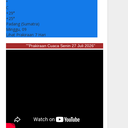
°
C
+
29°
+
25°
Padang (Sumatra)
Minggu, 09
Lihat Prakiraan 7 Hari
""Prakiraan Cuaca Senin 27 Juli 2026"