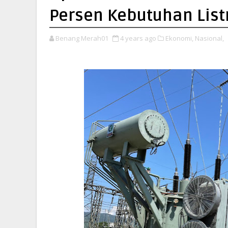
Persen Kebutuhan List
Benang Merah01
4 years ago
Ekonomi,
Nasional,