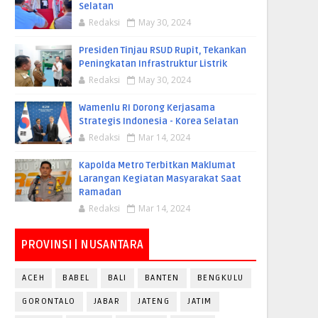
Selatan
Redaksi
May 30, 2024
Presiden Tinjau RSUD Rupit, Tekankan
Peningkatan Infrastruktur Listrik
Redaksi
May 30, 2024
Wamenlu RI Dorong Kerjasama
Strategis Indonesia - Korea Selatan
Redaksi
Mar 14, 2024
Kapolda Metro Terbitkan Maklumat
Larangan Kegiatan Masyarakat Saat
Ramadan
Redaksi
Mar 14, 2024
PROVINSI | NUSANTARA
ACEH
BABEL
BALI
BANTEN
BENGKULU
GORONTALO
JABAR
JATENG
JATIM