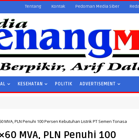
Tentang
Kontak
Pedoman Media Siber
Reda
NAL
KESEHATAN
POLITIK
ADVERTISEMENT
×60 MVA, PLN Penuhi 100 Persen Kebutuhan Listrik PT Semen Tonasa
2×60 MVA, PLN Penuhi 100