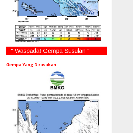
" Waspada! Gempa Susulan "
Gempa Yang Dirasakan