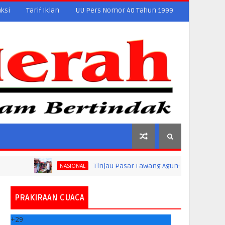
ksi
Tarif Iklan
UU Pers Nomor 40 Tahun 1999
Tinjau Pasar Lawang Agung, Jokowi Pastikan Stabi
NASIONAL
PRAKIRAAN CUACA
+
29