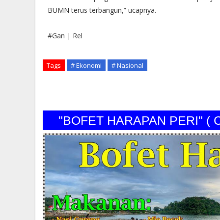
BUMN terus terbangun,” ucapnya.
#Gan | Rel
Tags
# Ekonomi
# Nasional
"BOFET HARAPAN PERI" ( 