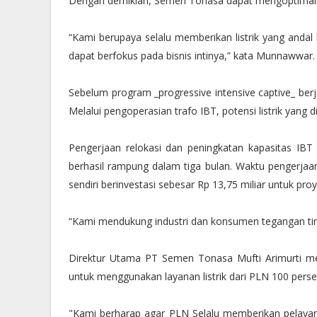
Dengan demikian, Semen Tonasa dapat mengoptimalkan
“Kami berupaya selalu memberikan listrik yang and
dapat berfokus pada bisnis intinya,” kata Munnawwar.
Sebelum program _progressive intensive captive_ be
Melalui pengoperasian trafo IBT, potensi listrik yang
Pengerjaan relokasi dan peningkatan kapasitas I
berhasil rampung dalam tiga bulan. Waktu pengerjaan 
sendiri berinvestasi sebesar Rp 13,75 miliar untuk proy
“Kami mendukung industri dan konsumen tegangan ting
Direktur Utama PT Semen Tonasa Mufti Arimurti m
untuk menggunakan layanan listrik dari PLN 100 per
"Kami berharap agar PLN Selalu memberikan pelayanan 