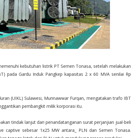
emenuhi kebutuhan listrik PT Semen Tonasa, setelah melakukan
IBT) pada Gardu Induk Pangkep kapasitas 2 x 60 MVA senilai Rp
luran (UIKL) Sulawesi, Munnawwar Furqan, mengatakan trafo IBT
gantikan pembangkit milik korporasi itu.
n tindak lanjut dari penandatanganan surat perjanjian jual-beli
entive captive sebesar 1x25 MW antara_ PLN dan Semen Tonasa.