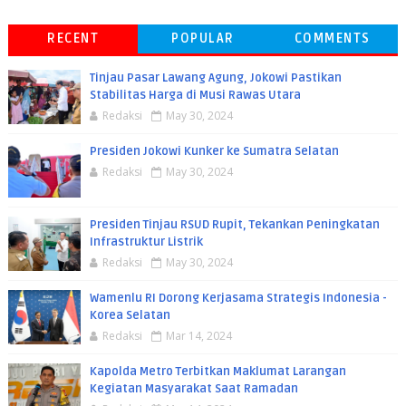
RECENT
POPULAR
COMMENTS
Tinjau Pasar Lawang Agung, Jokowi Pastikan
Stabilitas Harga di Musi Rawas Utara
Redaksi
May 30, 2024
Presiden Jokowi Kunker ke Sumatra Selatan
Redaksi
May 30, 2024
Presiden Tinjau RSUD Rupit, Tekankan Peningkatan
Infrastruktur Listrik
Redaksi
May 30, 2024
Wamenlu RI Dorong Kerjasama Strategis Indonesia -
Korea Selatan
Redaksi
Mar 14, 2024
Kapolda Metro Terbitkan Maklumat Larangan
Kegiatan Masyarakat Saat Ramadan