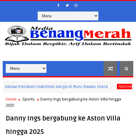
 Pastikan Stabilitas Harga di Musi Rawas Utara
Presid
NASIONAL
Home
Sports
Danny Ings bergabung ke Aston Villa hingga
2025
Danny Ings bergabung ke Aston Villa
hingga 2025