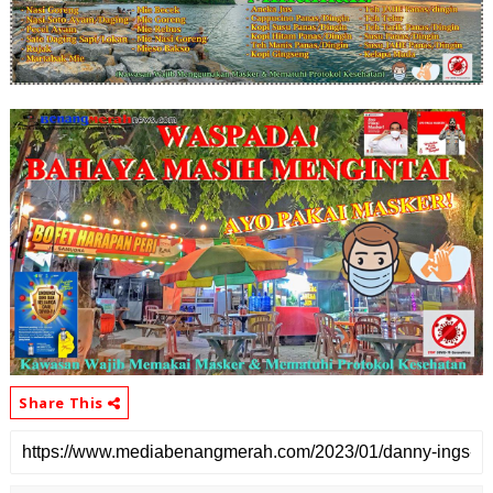
Share This