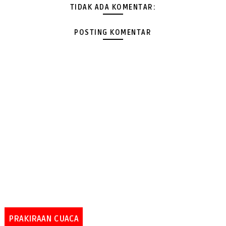
TIDAK ADA KOMENTAR:
POSTING KOMENTAR
PRAKIRAAN CUACA