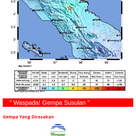
" Waspada! Gempa Susulan "
Gempa Yang Dirasakan