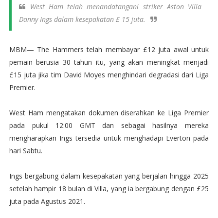
West Ham telah menandatangani striker Aston Villa
Danny Ings dalam kesepakatan £ 15 juta.
MBM— The Hammers telah membayar £12 juta awal untuk
pemain berusia 30 tahun itu, yang akan meningkat menjadi
£15 juta jika tim David Moyes menghindari degradasi dari Liga
Premier.
West Ham mengatakan dokumen diserahkan ke Liga Premier
pada pukul 12:00 GMT dan sebagai hasilnya mereka
mengharapkan Ings tersedia untuk menghadapi Everton pada
hari Sabtu.
Ings bergabung dalam kesepakatan yang berjalan hingga 2025
setelah hampir 18 bulan di Villa, yang ia bergabung dengan £25
juta pada Agustus 2021.