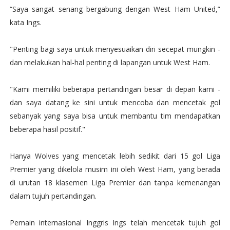
“Saya sangat senang bergabung dengan West Ham United,”
kata Ings.
"Penting bagi saya untuk menyesuaikan diri secepat mungkin -
dan melakukan hal-hal penting di lapangan untuk West Ham.
"Kami memiliki beberapa pertandingan besar di depan kami -
dan saya datang ke sini untuk mencoba dan mencetak gol
sebanyak yang saya bisa untuk membantu tim mendapatkan
beberapa hasil positif."
Hanya Wolves yang mencetak lebih sedikit dari 15 gol Liga
Premier yang dikelola musim ini oleh West Ham, yang berada
di urutan 18 klasemen Liga Premier dan tanpa kemenangan
dalam tujuh pertandingan.
Pemain internasional Inggris Ings telah mencetak tujuh gol