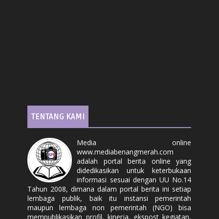
TENTANG KAMI
Media online
www.mediabenangmerah.com
adalah portal berita online yang
didedikasikan untuk keterbukaan
informasi sesuai dengan UU No.14
Tahun 2008, dimana dalam portal berita ini setiap
lembaga publik, baik itu instansi pemerintah
maupun lembaga non pemerintah (NGO) bisa
mempublikasikan profil, kinerja, ekspost kegiatan,