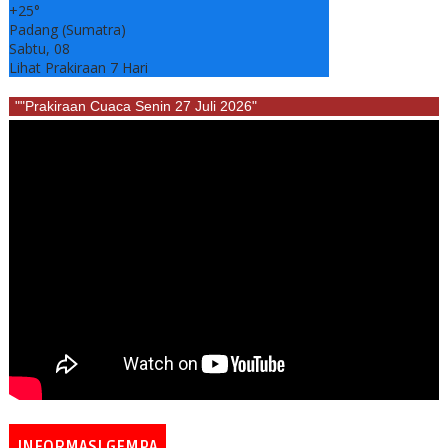
+
25°
Padang (Sumatra)
Sabtu, 08
Lihat Prakiraan 7 Hari
""Prakiraan Cuaca Senin 27 Juli 2026"
INFORMASI GEMPA