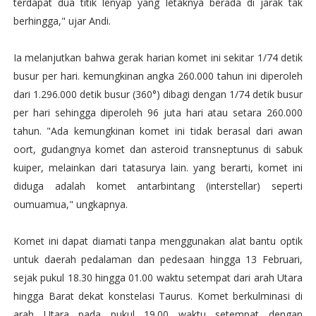
terdapat dua titik lenyap yang letaknya berada di jarak tak
berhingga," ujar Andi.
Ia melanjutkan bahwa gerak harian komet ini sekitar 1/74 detik
busur per hari. kemungkinan angka 260.000 tahun ini diperoleh
dari 1.296.000 detik busur (360°) dibagi dengan 1/74 detik busur
per hari sehingga diperoleh 96 juta hari atau setara 260.000
tahun. "Ada kemungkinan komet ini tidak berasal dari awan
oort, gudangnya komet dan asteroid transneptunus di sabuk
kuiper, melainkan dari tatasurya lain. yang berarti, komet ini
diduga adalah komet antarbintang (interstellar) seperti
oumuamua," ungkapnya.
Komet ini dapat diamati tanpa menggunakan alat bantu optik
untuk daerah pedalaman dan pedesaan hingga 13 Februari,
sejak pukul 18.30 hingga 01.00 waktu setempat dari arah Utara
hingga Barat dekat konstelasi Taurus. Komet berkulminasi di
arah Utara pada pukul 19.00 waktu setempat dengan