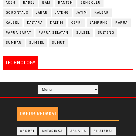
ACEH
BABEL
BALI
BANTEN
BENGKULU
GORONTALO
JABAR
JATENG
JATIM
KALBAR
KALSEL
KALTARA
KALTIM
KEPRI
LAMPUNG
PAPUA
PAPUA BARAT
PAPUA SELATAN
SULSEL
SULTENG
SUMBAR
SUMSEL
SUMUT
TECHNOLOGY
DAPUR REDAKSI
ABORSI
ANTARIKSA
ASUSILA
BILATERAL