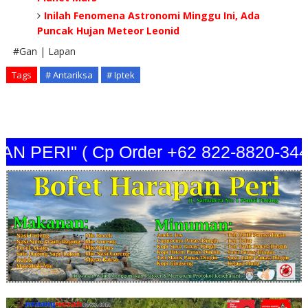
Inilah Fenomena Astronomi Minggu Ini, Ada
Puncak Hujan Meteor Leonid
#Gan | Lapan
Tags
# Antariksa
# Iptek
ERI" ( Cp Order +62 822-8820-3440 