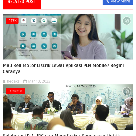
View More
RELATED POST
IPTEK
Mau Beli Motor Listrik Lewat Aplikasi PLN Mobile? Begini
Caranya
Redaksi
Mar 13, 2023
EKONOMI
Kolaborasi PLN, IBC dan Manufaktur Kendaraan Listrik