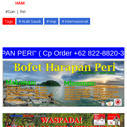
HAM
#Gan | Rel
Tags
# Arab Saudi
# Haji
# Internasional
 PERI" ( Cp Order +62 822-8820-3440