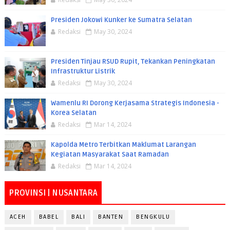
Presiden Jokowi Kunker ke Sumatra Selatan
Redaksi
May 30, 2024
Presiden Tinjau RSUD Rupit, Tekankan Peningkatan
Infrastruktur Listrik
Redaksi
May 30, 2024
Wamenlu RI Dorong Kerjasama Strategis Indonesia -
Korea Selatan
Redaksi
Mar 14, 2024
Kapolda Metro Terbitkan Maklumat Larangan
Kegiatan Masyarakat Saat Ramadan
Redaksi
Mar 14, 2024
PROVINSI | NUSANTARA
ACEH
BABEL
BALI
BANTEN
BENGKULU