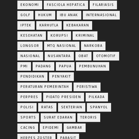
EKONOMI
FASCIOLA HEPATICA
FILARIASIS
GOLF
HUKUM
IBU ANAK
INTERNASIONAL
IPTEK
KARHUTLA
KEBAKARAN
KESEHATAN
KORUPSI
KRIMINAL
LONGSOR
MTQ NASIONAL
NARKOBA
NASIONAL
NUSANTARA
OBAT
OTOMOTIF
PMI
PADANG
PAPUA
PEMBUNUHAN
PENDIDIKAN
PENYAKIT
PERATURAN PEMERINTAH
PERISTIWA
PERPRES
PIDATO PRESIDEN
PILKADA
POLISI
RATAS
SEKTERIAN
SPANYOL
SPORTS
SURAT EDARAN
TERORIS
CACING
EPIDEMI
GAMBAR
HERPES ZOSTER
PARASIT