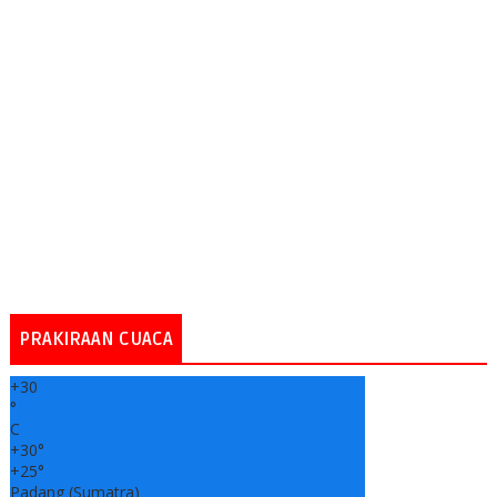
PRAKIRAAN CUACA
+
30
°
C
+
30°
+
25°
Padang (Sumatra)