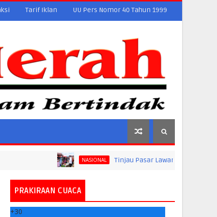
ksi
Tarif Iklan
UU Pers Nomor 40 Tahun 1999
Tinjau Pasar Lawang Agung, Jokowi Pastikan 
NASIONAL
PRAKIRAAN CUACA
+
30