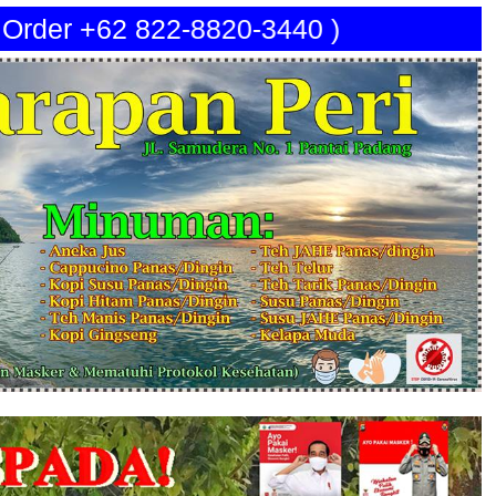
p Order +62 822-8820-3440 )