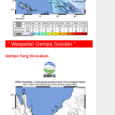
" Waspada! Gempa Susulan "
Gempa Yang Dirasakan