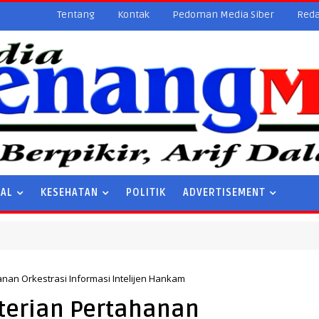
Tentang
Kontak
Pedoman Media Siber
Reda
NAL
KESEHATAN
POLITIK
ADVERTISEMENT
nan Orkestrasi Informasi Intelijen Hankam
terian Pertahanan