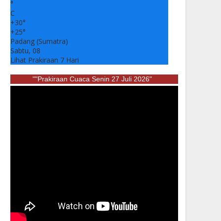
°
C
+
30°
+
25°
Padang (Sumatra)
Sabtu, 08
Lihat Prakiraan 7 Hari
""Prakiraan Cuaca Senin 27 Juli 2026"