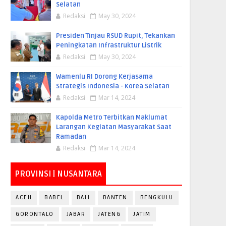
Selatan
Redaksi
May 30, 2024
Presiden Tinjau RSUD Rupit, Tekankan
Peningkatan Infrastruktur Listrik
Redaksi
May 30, 2024
Wamenlu RI Dorong Kerjasama
Strategis Indonesia - Korea Selatan
Redaksi
Mar 14, 2024
Kapolda Metro Terbitkan Maklumat
Larangan Kegiatan Masyarakat Saat
Ramadan
Redaksi
Mar 14, 2024
PROVINSI | NUSANTARA
ACEH
BABEL
BALI
BANTEN
BENGKULU
GORONTALO
JABAR
JATENG
JATIM