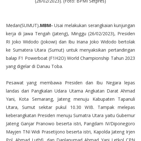
(26/02/2023). (Foto: BPMI Setpres)
Medan(SUMUT)
.MBM-
Usai melakukan serangkaian kunjungan
kerja di Jawa Tengah (Jateng), Minggu (26/02/2023), Presiden
RI Joko Widodo (Jokowi) dan Ibu Iriana Joko Widodo bertolak
ke Sumatera Utara (Sumut) untuk menyaksikan pertandingan
balap F1 Powerboat (F1H2O) World Championship Tahun 2023
yang digelar di Danau Toba.
Pesawat yang membawa Presiden dan Ibu Negara lepas
landas dari Pangkalan Udara Utama Angkatan Darat Ahmad
Yani, Kota Semarang, Jateng menuju Kabupaten Tapanuli
Utara, Sumut sekitar pukul 10.30 WIB. Tampak melepas
keberangkatan Presiden menuju Sumatra Utara yaitu Gubernur
Jateng Ganjar Pranowo beserta istri, Pangdam IV/Diponegoro
Mayjen TNI Widi Prasetijono beserta istri, Kapolda Jateng Irjen
Pol. Ahmad Luthfi, dan Danlanumad Ahmad Yani Letkol CPN