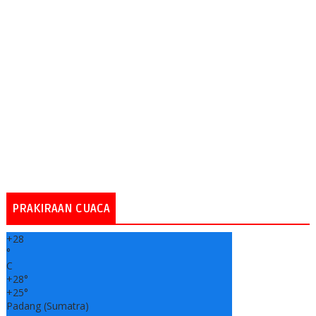
PRAKIRAAN CUACA
+
28
°
C
+
28°
+
25°
Padang (Sumatra)