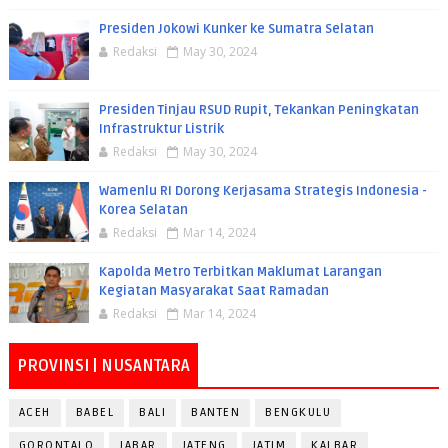
Presiden Jokowi Kunker ke Sumatra Selatan
Redaksi
May 30, 2024
Presiden Tinjau RSUD Rupit, Tekankan Peningkatan
Infrastruktur Listrik
Redaksi
May 30, 2024
Wamenlu RI Dorong Kerjasama Strategis Indonesia -
Korea Selatan
Redaksi
Mar 14, 2024
Kapolda Metro Terbitkan Maklumat Larangan
Kegiatan Masyarakat Saat Ramadan
Redaksi
Mar 14, 2024
PROVINSI | NUSANTARA
ACEH
BABEL
BALI
BANTEN
BENGKULU
GORONTALO
JABAR
JATENG
JATIM
KALBAR