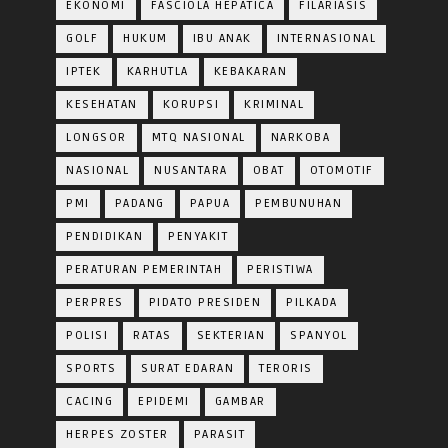
EKONOMI
FASCIOLA HEPATICA
FILARIASIS
GOLF
HUKUM
IBU ANAK
INTERNASIONAL
IPTEK
KARHUTLA
KEBAKARAN
KESEHATAN
KORUPSI
KRIMINAL
LONGSOR
MTQ NASIONAL
NARKOBA
NASIONAL
NUSANTARA
OBAT
OTOMOTIF
PMI
PADANG
PAPUA
PEMBUNUHAN
PENDIDIKAN
PENYAKIT
PERATURAN PEMERINTAH
PERISTIWA
PERPRES
PIDATO PRESIDEN
PILKADA
POLISI
RATAS
SEKTERIAN
SPANYOL
SPORTS
SURAT EDARAN
TERORIS
CACING
EPIDEMI
GAMBAR
HERPES ZOSTER
PARASIT