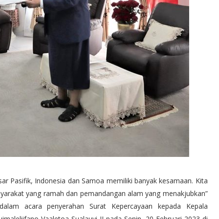
sar Pasifik, Indonesia dan Samoa memiliki banyak kesamaan. Kita
asyarakat yang ramah dan pemandangan alam yang menakjubkan”
 dalam acara penyerahan Surat Kepercayaan kepada Kepala
leliifano Vaaletoa Sualauvi II pada Senin, 20 Februari 2023 di