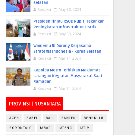
Selatan
Redaksi
May 30, 2024
Presiden Tinjau RSUD Rupit, Tekankan
Peningkatan Infrastruktur Listrik
Redaksi
May 30, 2024
Wamenlu RI Dorong Kerjasama
Strategis Indonesia - Korea Selatan
Redaksi
Mar 14, 2024
Kapolda Metro Terbitkan Maklumat
Larangan Kegiatan Masyarakat Saat
Ramadan
Redaksi
Mar 14, 2024
PROVINSI | NUSANTARA
ACEH
BABEL
BALI
BANTEN
BENGKULU
GORONTALO
JABAR
JATENG
JATIM