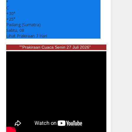
°
C
+
30°
+
25°
Padang (Sumatra)
Sabtu, 08
Lihat Prakiraan 7 Hari
""Prakiraan Cuaca Senin 27 Juli 2026"