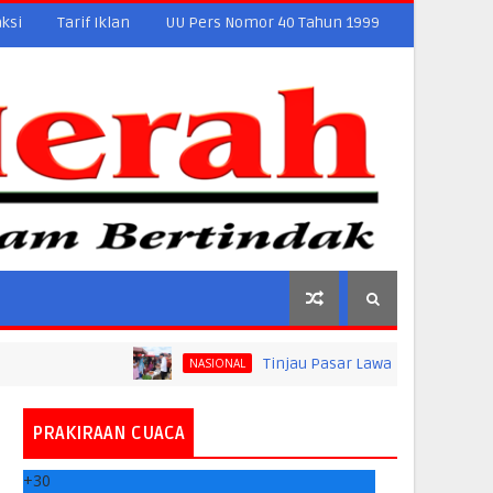
ksi
Tarif Iklan
UU Pers Nomor 40 Tahun 1999
Tinjau Pasar Lawang Agung, Jokowi Pastikan
NASIONAL
PRAKIRAAN CUACA
+
30