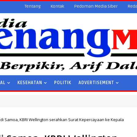
Tentang
Kontak
Pedoman Media Siber
Reda
NAL
KESEHATAN
POLITIK
ADVERTISEMENT
 di Samoa, KBRI Wellington serahkan Surat Kepercayaan ke Kepala