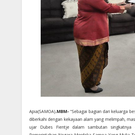
Apia(SAMOA)
.MBM-
“Sebagai bagian dari keluarga be
diberkahi dengan kekayaan alam yang melimpah, m
ujar Dubes Fientje dalam sambutan singkatnya
Pemerintahan Negara Merdeka Samoa Yang Mulia Tuima