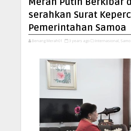
Merah Putih Berkibar 
serahkan Surat Keper
Pemerintahan Samoa
Benang Merah01
3 years ago
Internasional,
Samo