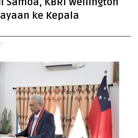
di Samoa, KBRI Wellington
cayaan ke Kepala
a,