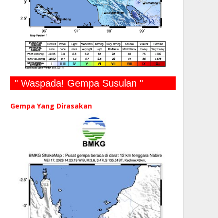
" Waspada! Gempa Susulan "
Gempa Yang Dirasakan