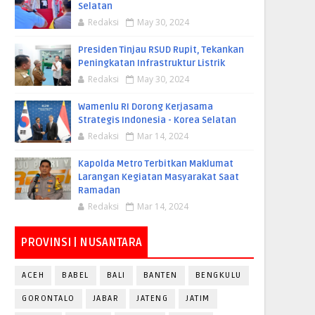
Selatan
Redaksi
May 30, 2024
Presiden Tinjau RSUD Rupit, Tekankan
Peningkatan Infrastruktur Listrik
Redaksi
May 30, 2024
Wamenlu RI Dorong Kerjasama
Strategis Indonesia - Korea Selatan
Redaksi
Mar 14, 2024
Kapolda Metro Terbitkan Maklumat
Larangan Kegiatan Masyarakat Saat
Ramadan
Redaksi
Mar 14, 2024
PROVINSI | NUSANTARA
ACEH
BABEL
BALI
BANTEN
BENGKULU
GORONTALO
JABAR
JATENG
JATIM