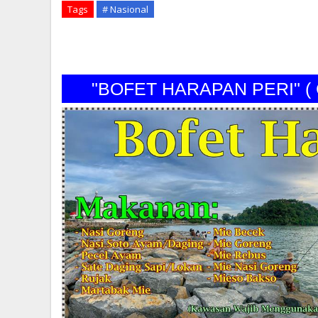
Tags
# Nasional
"BOFET HARAPAN PERI" 