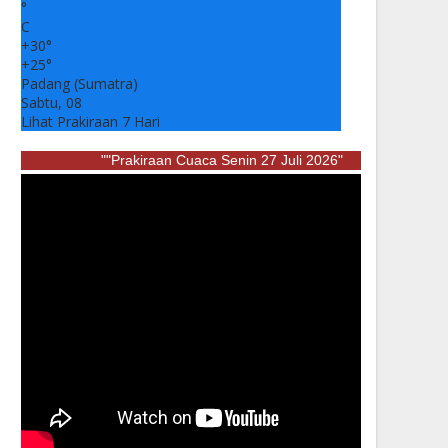
°
C
+
30°
+
25°
Padang (Sumatra)
Sabtu, 08
Lihat Prakiraan 7 Hari
""Prakiraan Cuaca Senin 27 Juli 2026"