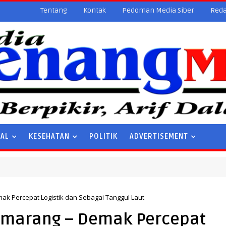
Tentang
Kontak
Pedoman Media Siber
Reda
NAL
KESEHATAN
POLITIK
ADVERTISEMENT
ak Percepat Logistik dan Sebagai Tanggul Laut
Semarang – Demak Percepat