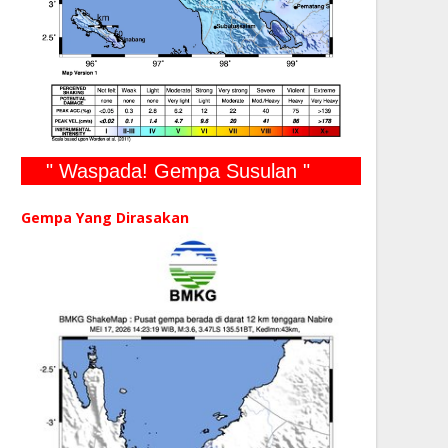
" Waspada! Gempa Susulan "
Gempa Yang Dirasakan