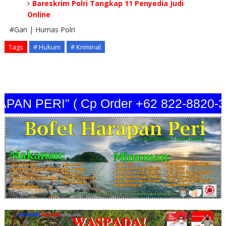
Bareskrim Polri Tangkap 11 Penyedia Judi
Online
#Gan | Humas Polri
Tags
# Hukum
# Kriminal
N PERI" ( Cp Order +62 822-8820-344