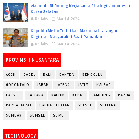
Wamenlu RI Dorong Kerjasama Strategis Indonesia -
Korea Selatan
Redaksi
Mar 14, 2024
Kapolda Metro Terbitkan Maklumat Larangan
Kegiatan Masyarakat Saat Ramadan
Redaksi
Mar 14, 2024
PROVINSI | NUSANTARA
ACEH
BABEL
BALI
BANTEN
BENGKULU
GORONTALO
JABAR
JATENG
JATIM
KALBAR
KALSEL
KALTARA
KALTIM
KEPRI
LAMPUNG
PAPUA
PAPUA BARAT
PAPUA SELATAN
SULSEL
SULTENG
SUMBAR
SUMSEL
SUMUT
TECHNOLOGY