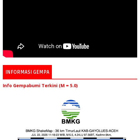
INFORMASI GEMPA
Info Gempabumi Terkini (M = 5.0)