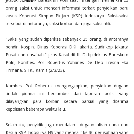
JAKARTA
.MBM-
Bareskrim Polri saat ini tengah memeriksa 25
orang saksi untuk mencari informasi terkait penyidikan baru
kasus Koperasi Simpan Pinjam (KSP) Indosurya. Saksi-saksi
tersebut di antaranya, saksi korban dan juga saksi ahli.
"Saksi yang sudah diperiksa sebanyak 25 orang, di antaranya
pendiri Kospin, Dinas Koperasi DKI Jakarta, Sudinkop Jakarta
Pusat dan nasabah," jelas Kasubdit III Dittipideksus Bareskrim
Polri, Kombes. Pol. Robertus Yohanes De Deo Tresna Eka
Trimana, S.I.K., Kamis (2/3/23).
Kombes. Pol. Robertus mengungkapkan, penyidikan dugaan
tindak pidana ini bersumber dari laporan polisi yang
dilayangkan para korban secara parsial yang diterima
kepolisian beberapa waktu lalu.
Selain itu, penyidik juga mendalami dugaan aliran dana dari
Ketua KSP Indosurya HS yang mengalir ke 30 perusahaan yang