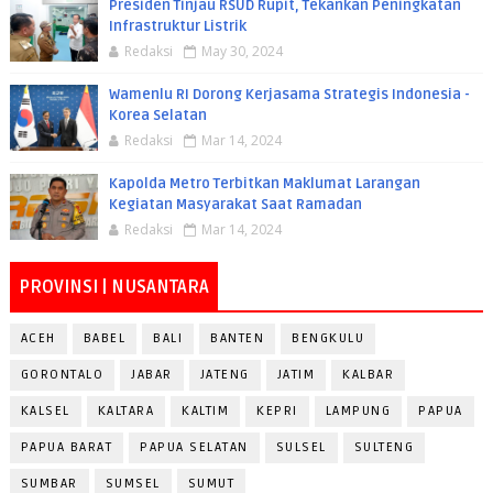
Presiden Tinjau RSUD Rupit, Tekankan Peningkatan
Infrastruktur Listrik
Redaksi
May 30, 2024
Wamenlu RI Dorong Kerjasama Strategis Indonesia -
Korea Selatan
Redaksi
Mar 14, 2024
Kapolda Metro Terbitkan Maklumat Larangan
Kegiatan Masyarakat Saat Ramadan
Redaksi
Mar 14, 2024
PROVINSI | NUSANTARA
ACEH
BABEL
BALI
BANTEN
BENGKULU
GORONTALO
JABAR
JATENG
JATIM
KALBAR
KALSEL
KALTARA
KALTIM
KEPRI
LAMPUNG
PAPUA
PAPUA BARAT
PAPUA SELATAN
SULSEL
SULTENG
SUMBAR
SUMSEL
SUMUT