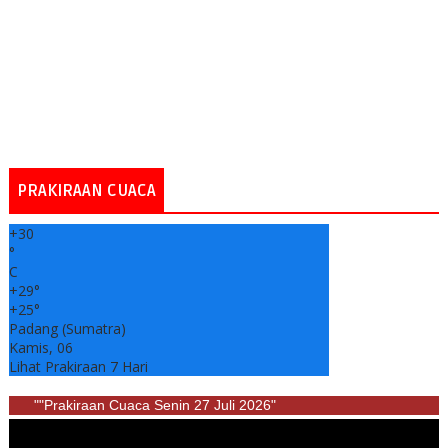
PRAKIRAAN CUACA
+
30
°
C
+
29°
+
25°
Padang (Sumatra)
Kamis, 06
Lihat Prakiraan 7 Hari
""Prakiraan Cuaca Senin 27 Juli 2026"