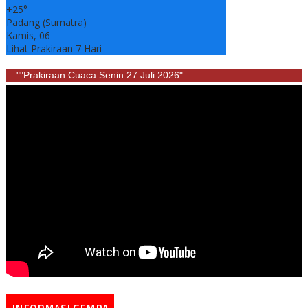
+
25°
Padang (Sumatra)
Kamis, 06
Lihat Prakiraan 7 Hari
""Prakiraan Cuaca Senin 27 Juli 2026"