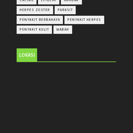
CACING
EPIDEMI
GAMBAR
HERPES ZOSTER
PARASIT
PENYAKIT BERBAHAYA
PENYAKIT HERPES
PENYAKIT KULIT
WABAH
LOKASI