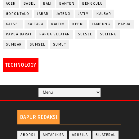
ACEH
BABEL
BALI
BANTEN
BENGKULU
GORONTALO
JABAR
JATENG
JATIM
KALBAR
KALSEL
KALTARA
KALTIM
KEPRI
LAMPUNG
PAPUA
PAPUA BARAT
PAPUA SELATAN
SULSEL
SULTENG
SUMBAR
SUMSEL
SUMUT
TECHNOLOGY
DAPUR REDAKSI
ABORSI
ANTARIKSA
ASUSILA
BILATERAL