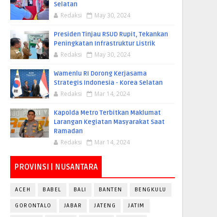
Selatan
Redaksi
May 30, 2024
Presiden Tinjau RSUD Rupit, Tekankan
Peningkatan Infrastruktur Listrik
Redaksi
May 30, 2024
Wamenlu RI Dorong Kerjasama
Strategis Indonesia - Korea Selatan
Redaksi
Mar 14, 2024
Kapolda Metro Terbitkan Maklumat
Larangan Kegiatan Masyarakat Saat
Ramadan
Redaksi
Mar 14, 2024
PROVINSI | NUSANTARA
ACEH
BABEL
BALI
BANTEN
BENGKULU
GORONTALO
JABAR
JATENG
JATIM