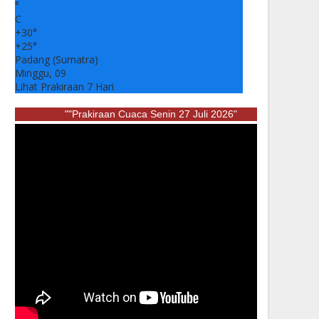
°
C
+
30°
+
25°
Padang (Sumatra)
Minggu, 09
Lihat Prakiraan 7 Hari
""Prakiraan Cuaca Senin 27 Juli 2026"