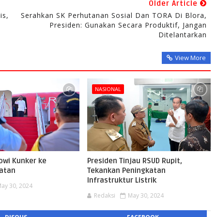
Older Article
is,
Serahkan SK Perhutanan Sosial Dan TORA Di Blora,
Presiden: Gunakan Secara Produktif, Jangan
Ditelantarkan
View More
NASIONAL
owi Kunker ke
Presiden Tinjau RSUD Rupit,
atan
Tekankan Peningkatan
Infrastruktur Listrik
ay 30, 2024
Redaksi
May 30, 2024