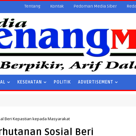
Tentang
Kontak
Pedoman Media Siber
Reda
NAL
KESEHATAN
POLITIK
ADVERTISEMENT
ial Beri Kepastian kepada Masyarakat
rhutanan Sosial Beri