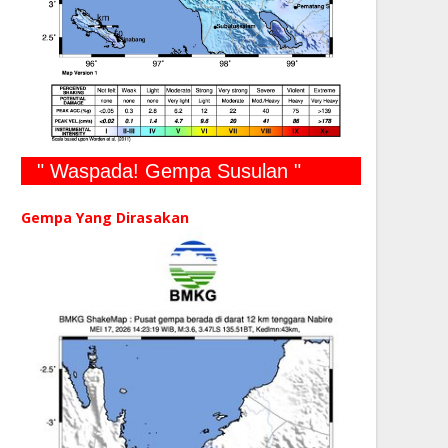
" Waspada! Gempa Susulan "
Gempa Yang Dirasakan