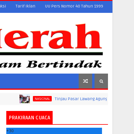
ksi
Tarif Iklan
UU Pers Nomor 40 Tahun 1999
Tinjau Pasar Lawang Agung, Jokowi Pastikan Stabili
NASIONAL
PRAKIRAAN CUACA
+
30