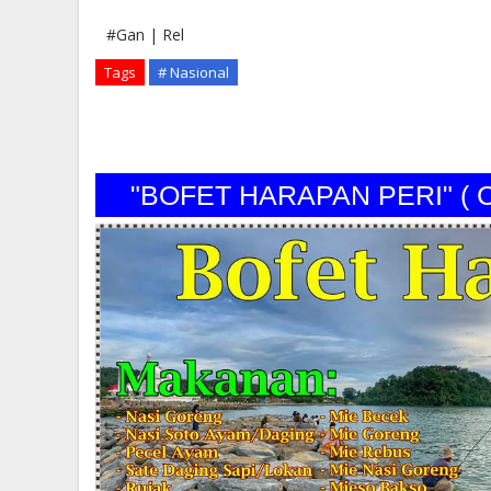
#Gan | Rel
Tags
# Nasional
"BOFET HARAPAN PERI" (