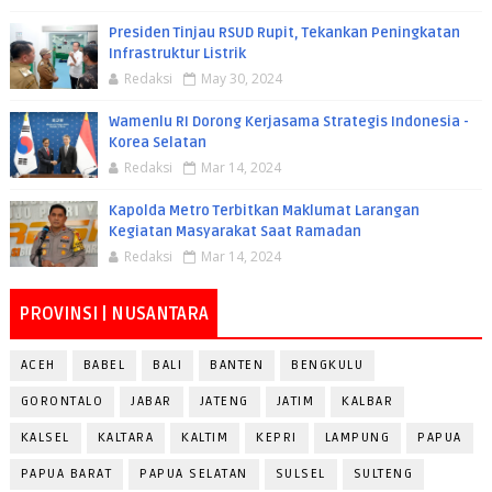
Presiden Tinjau RSUD Rupit, Tekankan Peningkatan
Infrastruktur Listrik
Redaksi
May 30, 2024
Wamenlu RI Dorong Kerjasama Strategis Indonesia -
Korea Selatan
Redaksi
Mar 14, 2024
Kapolda Metro Terbitkan Maklumat Larangan
Kegiatan Masyarakat Saat Ramadan
Redaksi
Mar 14, 2024
PROVINSI | NUSANTARA
ACEH
BABEL
BALI
BANTEN
BENGKULU
GORONTALO
JABAR
JATENG
JATIM
KALBAR
KALSEL
KALTARA
KALTIM
KEPRI
LAMPUNG
PAPUA
PAPUA BARAT
PAPUA SELATAN
SULSEL
SULTENG