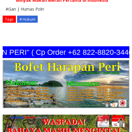
Minyak Makan Merah Pertama di Indonesia
#Gan | Humas Polri
Tags
# Hukum
ERI" ( Cp Order +62 822-8820-3440 )