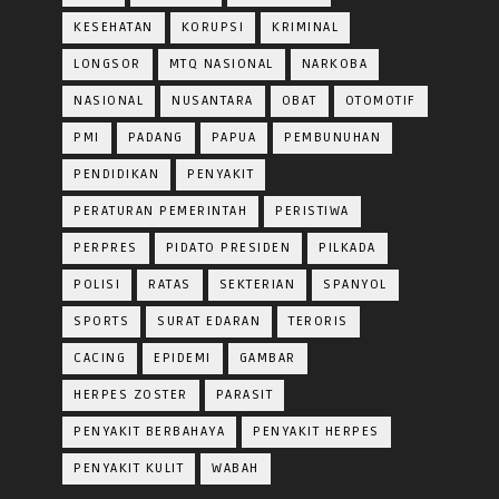
KESEHATAN
KORUPSI
KRIMINAL
LONGSOR
MTQ NASIONAL
NARKOBA
NASIONAL
NUSANTARA
OBAT
OTOMOTIF
PMI
PADANG
PAPUA
PEMBUNUHAN
PENDIDIKAN
PENYAKIT
PERATURAN PEMERINTAH
PERISTIWA
PERPRES
PIDATO PRESIDEN
PILKADA
POLISI
RATAS
SEKTERIAN
SPANYOL
SPORTS
SURAT EDARAN
TERORIS
CACING
EPIDEMI
GAMBAR
HERPES ZOSTER
PARASIT
PENYAKIT BERBAHAYA
PENYAKIT HERPES
PENYAKIT KULIT
WABAH