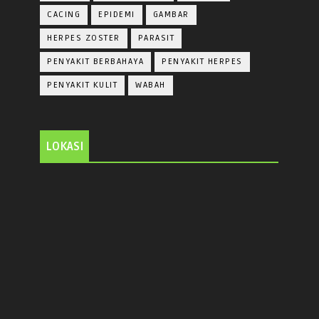
CACING
EPIDEMI
GAMBAR
HERPES ZOSTER
PARASIT
PENYAKIT BERBAHAYA
PENYAKIT HERPES
PENYAKIT KULIT
WABAH
LOKASI