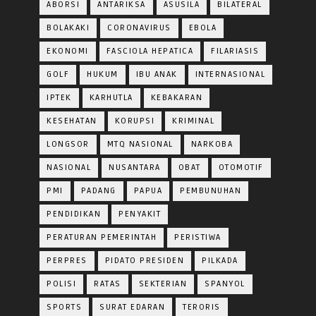
ABORSI
ANTARIKSA
ASUSILA
BILATERAL
BOLAKAKI
CORONAVIRUS
EBOLA
EKONOMI
FASCIOLA HEPATICA
FILARIASIS
GOLF
HUKUM
IBU ANAK
INTERNASIONAL
IPTEK
KARHUTLA
KEBAKARAN
KESEHATAN
KORUPSI
KRIMINAL
LONGSOR
MTQ NASIONAL
NARKOBA
NASIONAL
NUSANTARA
OBAT
OTOMOTIF
PMI
PADANG
PAPUA
PEMBUNUHAN
PENDIDIKAN
PENYAKIT
PERATURAN PEMERINTAH
PERISTIWA
PERPRES
PIDATO PRESIDEN
PILKADA
POLISI
RATAS
SEKTERIAN
SPANYOL
SPORTS
SURAT EDARAN
TERORIS