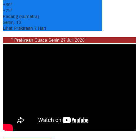
+
30°
+
25°
Padang (Sumatra)
Senin, 10
Lihat Prakiraan 7 Hari
""Prakiraan Cuaca Senin 27 Juli 2026"