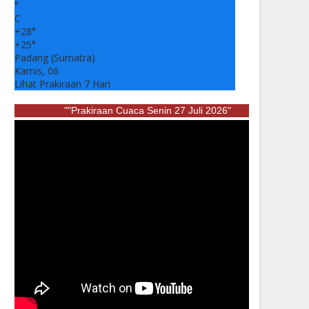
°
C
+
28°
+
25°
Padang (Sumatra)
Kamis, 06
Lihat Prakiraan 7 Hari
""Prakiraan Cuaca Senin 27 Juli 2026"