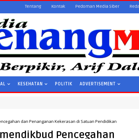
Tentang
Kontak
Pedoman Media Siber
Reda
NAL
KESEHATAN
POLITIK
ADVERTISEMENT
ncegahan dan Penanganan Kekerasan di Satuan Pendidikan
rmendikbud Pencegahan