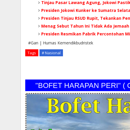
Tinjau Pasar Lawang Agung, Jokowi Pastik
Presiden Jokowi Kunker ke Sumatra Selat
Presiden Tinjau RSUD Rupit, Tekankan Pen
Menag Sebut Tahun Ini Tidak Ada Jemaah 
Presiden Resmikan Pabrik Percontohan M
#Gan | Humas Kemendikbudristek
Tags
# Nasional
"BOFET HARAPAN PERI" (