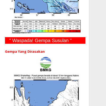
" Waspada! Gempa Susulan "
Gempa Yang Dirasakan