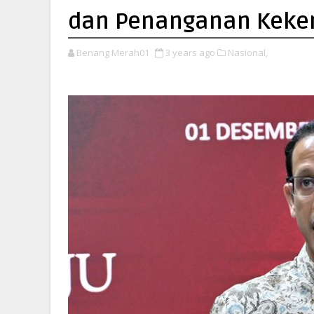
dan Penanganan Keker
Benang Merah01
3 years ago
Nasional,