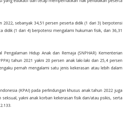
i yang edukatif dan tetap memperhatikan hak pendidikan peserta
 2022, sebanyak 34,51 persen peserta didik (1 dari 3) berpotensi
a didik (1 dari 4) berpotensi mengalami hukuman fisik, dan 36,31
ional Pengalaman Hidup Anak dan Remaja (SNPHAR) Kementerian
A) tahun 2021 yakni 20 persen anak laki-laki dan 25,4 persen
ngaku pernah mengalami satu jenis kekerasan atau lebih dalam
Indonesia (KPAI) pada perlindungan khusus anak tahun 2022 juga
seksual, yakni anak korban kekerasan fisik dan/atau psikis, serta
 2.133.