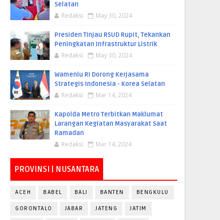
Selatan
Redaksi
May 30, 2024
Presiden Tinjau RSUD Rupit, Tekankan
Peningkatan Infrastruktur Listrik
Redaksi
May 30, 2024
Wamenlu RI Dorong Kerjasama
Strategis Indonesia - Korea Selatan
Redaksi
Mar 14, 2024
Kapolda Metro Terbitkan Maklumat
Larangan Kegiatan Masyarakat Saat
Ramadan
Redaksi
Mar 14, 2024
PROVINSI | NUSANTARA
ACEH
BABEL
BALI
BANTEN
BENGKULU
GORONTALO
JABAR
JATENG
JATIM