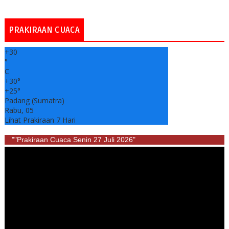
PRAKIRAAN CUACA
+
30
°
C
+
30°
+
25°
Padang (Sumatra)
Rabu, 05
Lihat Prakiraan 7 Hari
""Prakiraan Cuaca Senin 27 Juli 2026"