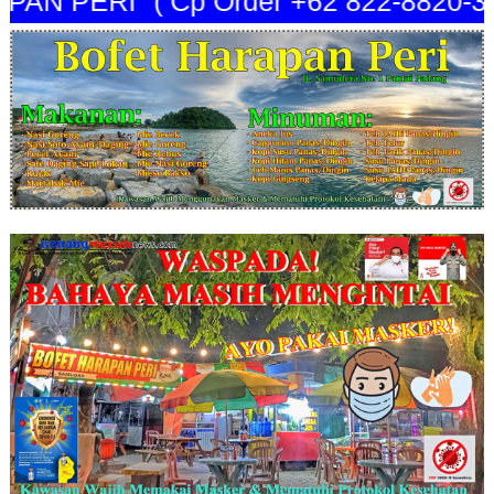
 PERI" ( Cp Order +62 822-8820-344