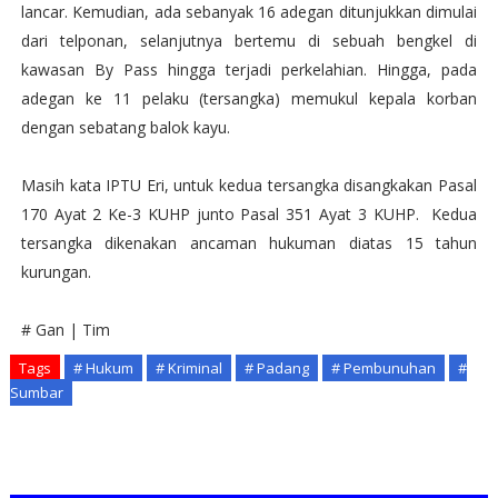
lancar. Kemudian, ada sebanyak 16 adegan ditunjukkan dimulai
dari telponan, selanjutnya bertemu di sebuah bengkel di
kawasan By Pass hingga terjadi perkelahian. Hingga, pada
adegan ke 11 pelaku (tersangka) memukul kepala korban
dengan sebatang balok kayu.
Masih kata IPTU Eri, untuk kedua tersangka disangkakan Pasal
170 Ayat 2 Ke-3 KUHP junto Pasal 351 Ayat 3 KUHP. Kedua
tersangka dikenakan ancaman hukuman diatas 15 tahun
kurungan.
# Gan | Tim
Tags
# Hukum
# Kriminal
# Padang
# Pembunuhan
#
Sumbar