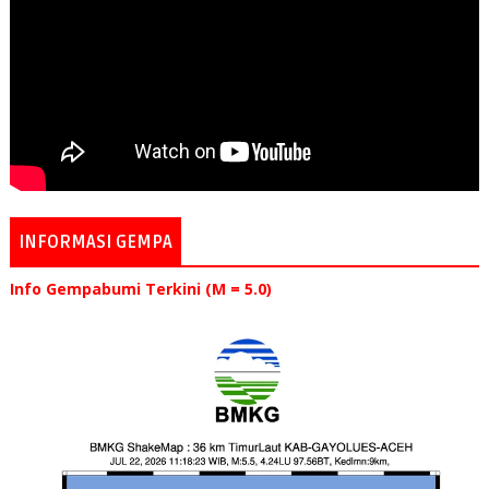
INFORMASI GEMPA
Info Gempabumi Terkini (M = 5.0)