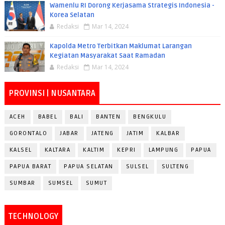
Wamenlu RI Dorong Kerjasama Strategis Indonesia -
Korea Selatan
Redaksi
Mar 14, 2024
Kapolda Metro Terbitkan Maklumat Larangan
Kegiatan Masyarakat Saat Ramadan
Redaksi
Mar 14, 2024
PROVINSI | NUSANTARA
ACEH
BABEL
BALI
BANTEN
BENGKULU
GORONTALO
JABAR
JATENG
JATIM
KALBAR
KALSEL
KALTARA
KALTIM
KEPRI
LAMPUNG
PAPUA
PAPUA BARAT
PAPUA SELATAN
SULSEL
SULTENG
SUMBAR
SUMSEL
SUMUT
TECHNOLOGY