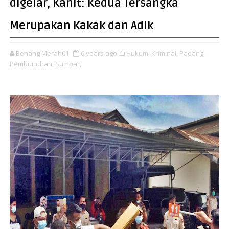
digelar, Kanit: Kedua Tersangka
Merupakan Kakak dan Adik
Benang Merah01
6 years ago
Hukum,
Kriminal,
Padang,
Pembunuhan,
Sumbar,