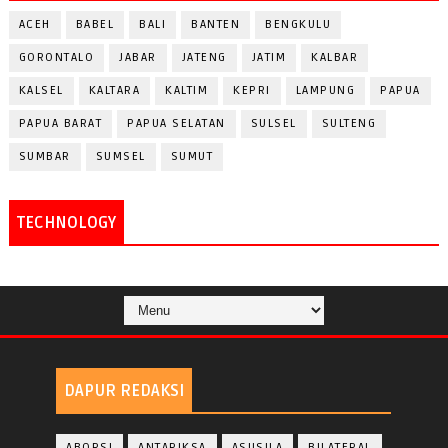
ACEH
BABEL
BALI
BANTEN
BENGKULU
GORONTALO
JABAR
JATENG
JATIM
KALBAR
KALSEL
KALTARA
KALTIM
KEPRI
LAMPUNG
PAPUA
PAPUA BARAT
PAPUA SELATAN
SULSEL
SULTENG
SUMBAR
SUMSEL
SUMUT
TECHNOLOGY
DAPUR REDAKSI
ABORSI
ANTARIKSA
ASUSILA
BILATERAL