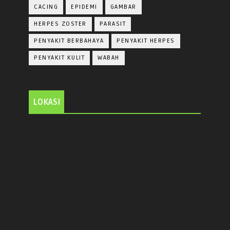
CACING
EPIDEMI
GAMBAR
HERPES ZOSTER
PARASIT
PENYAKIT BERBAHAYA
PENYAKIT HERPES
PENYAKIT KULIT
WABAH
LOKASI