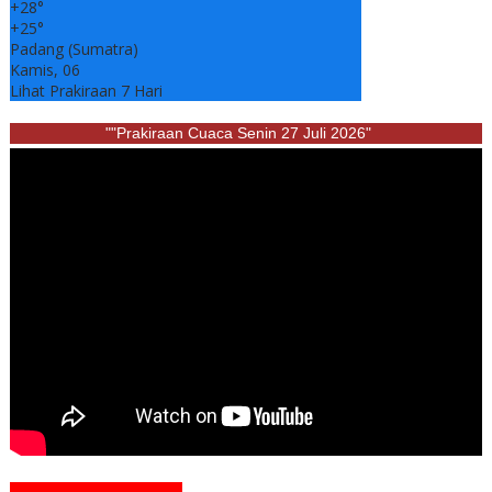
+
28°
+
25°
Padang (Sumatra)
Kamis, 06
Lihat Prakiraan 7 Hari
""Prakiraan Cuaca Senin 27 Juli 2026"