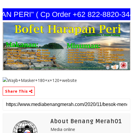
AN PERI" ( Cp Order +62 822-8820-3
Share This
About Benang Merah01
Media online