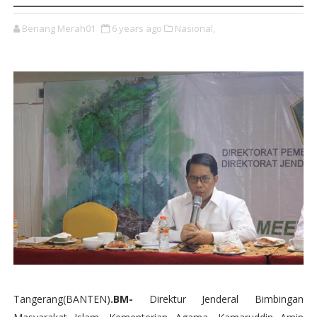
Benang Merah01
6 years ago
Nasional,
Tangerang(BANTEN)
.BM-
Direktur Jenderal Bimbingan