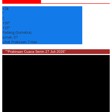
+
28
°
C
+
30°
+
25°
Padang (Sumatra)
Jumat, 07
Lihat Prakiraan 7 Hari
""Prakiraan Cuaca Senin 27 Juli 2026"