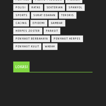
POLISI
RATAS
SEKTERIAN
SPANYOL
SPORTS
SURAT EDARAN
TERORIS
CACING
EPIDEMI
GAMBAR
HERPES ZOSTER
PARASIT
PENYAKIT BERBAHAYA
PENYAKIT HERPES
PENYAKIT KULIT
WABAH
LOKASI