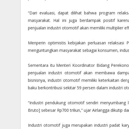
“Dari evaluasi, dapat dilihat bahwa program rela
masyarakat. Hal ini juga berdampak positif kare
penjualan industri otomotif akan memiliki multiplier eff
Menperin optimistis kebijakan perluasan relaksasi
menguntungkan masyarakat sebagai konsumen, industr
Sementara itu Menteri Koordinator Bidang Perekono
penjualan industri otomotif akan membawa dampak
bisnisnya, industri otomotif memiliki keterkaitan den
baku berkontribusi sekitar 59 persen dalam industri ot
“Industri pendukung otomotif sendiri menyumbang l
Bruto] sebesar Rp700 triliun,” ujar Airlangga dikutip
Industri otomotif juga merupakan industri padat karya