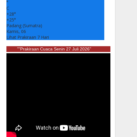
°
C
+
28°
+
25°
Padang (Sumatra)
Kamis, 06
Lihat Prakiraan 7 Hari
""Prakiraan Cuaca Senin 27 Juli 2026"