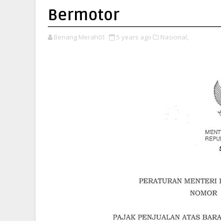
Bermotor
Benang Merah01
5 years ago
Nasional,