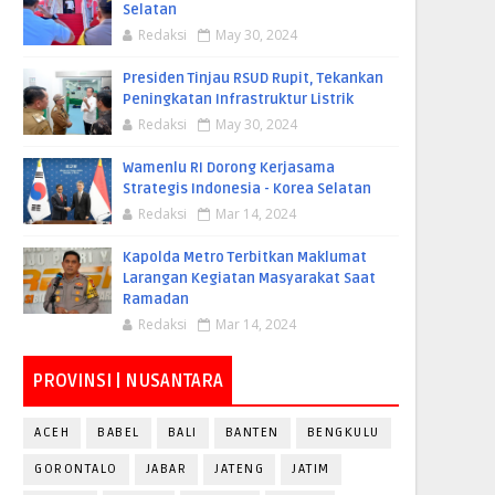
Selatan
Redaksi
May 30, 2024
Presiden Tinjau RSUD Rupit, Tekankan
Peningkatan Infrastruktur Listrik
Redaksi
May 30, 2024
Wamenlu RI Dorong Kerjasama
Strategis Indonesia - Korea Selatan
Redaksi
Mar 14, 2024
Kapolda Metro Terbitkan Maklumat
Larangan Kegiatan Masyarakat Saat
Ramadan
Redaksi
Mar 14, 2024
PROVINSI | NUSANTARA
ACEH
BABEL
BALI
BANTEN
BENGKULU
GORONTALO
JABAR
JATENG
JATIM