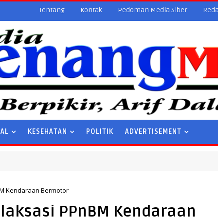
Tentang
Kontak
Pedoman Media Siber
Reda
NAL
KESEHATAN
POLITIK
ADVERTISEMENT
BM Kendaraan Bermotor
elaksasi PPnBM Kendaraan