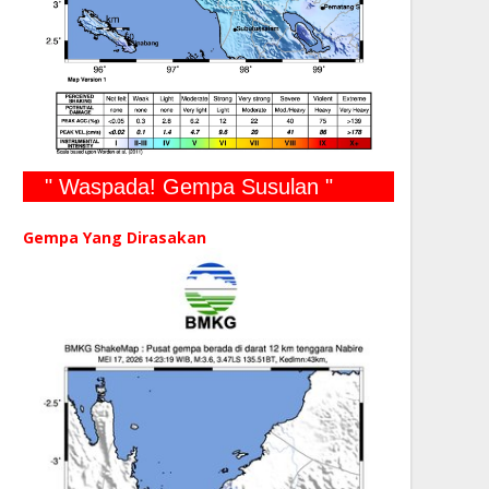
" Waspada! Gempa Susulan "
Gempa Yang Dirasakan