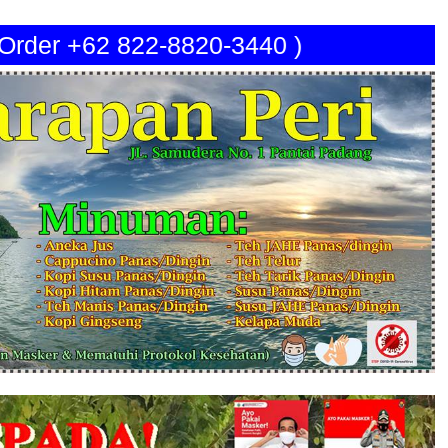
 Order +62 822-8820-3440 )