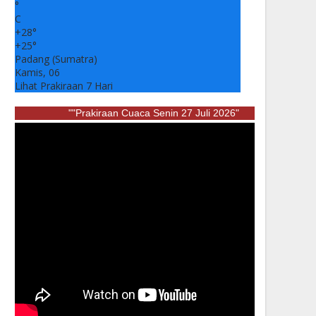
°
C
+
28°
+
25°
Padang (Sumatra)
Kamis, 06
Lihat Prakiraan 7 Hari
""Prakiraan Cuaca Senin 27 Juli 2026"