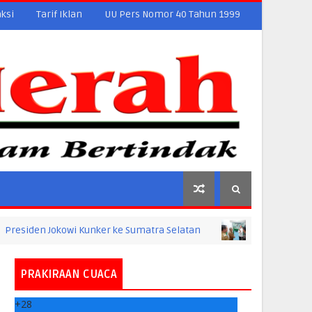
ksi
Tarif Iklan
UU Pers Nomor 40 Tahun 1999
Jokowi Kunker ke Sumatra Selatan
Presiden Tin
NASIONAL
PRAKIRAAN CUACA
+
28