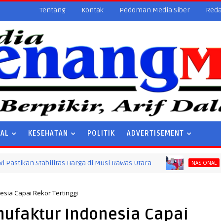
Tentang
Kontak
Pedoman Media Siber
Reda
NAL
KESEHATAN
POLITIK
ADVERTISEMENT
Stabilitas Harga di Musi Rawas Utara
Presiden 
NASIONAL
esia Capai Rekor Tertinggi
nufaktur Indonesia Capai