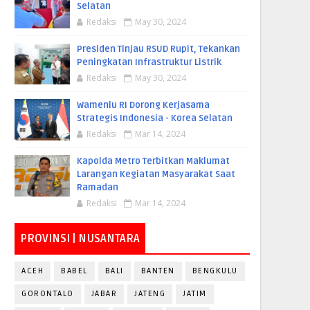
Selatan
Redaksi
May 30, 2024
Presiden Tinjau RSUD Rupit, Tekankan
Peningkatan Infrastruktur Listrik
Redaksi
May 30, 2024
Wamenlu RI Dorong Kerjasama
Strategis Indonesia - Korea Selatan
Redaksi
Mar 14, 2024
Kapolda Metro Terbitkan Maklumat
Larangan Kegiatan Masyarakat Saat
Ramadan
Redaksi
Mar 14, 2024
PROVINSI | NUSANTARA
ACEH
BABEL
BALI
BANTEN
BENGKULU
GORONTALO
JABAR
JATENG
JATIM