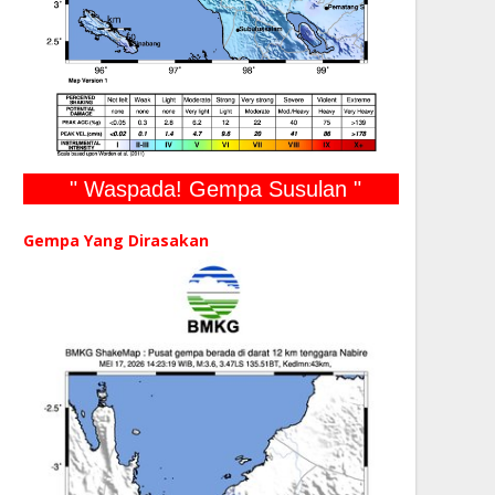
" Waspada! Gempa Susulan "
Gempa Yang Dirasakan