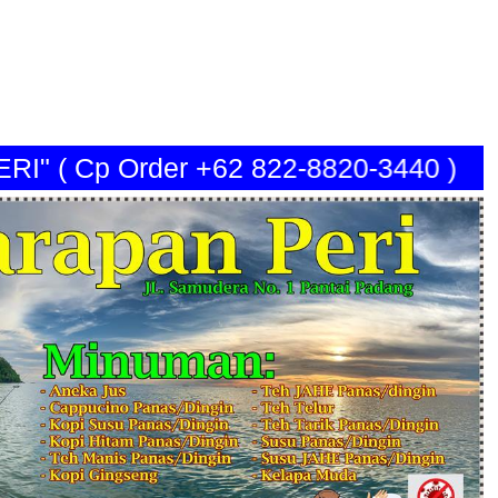
( Cp Order +62 822-8820-3440 )