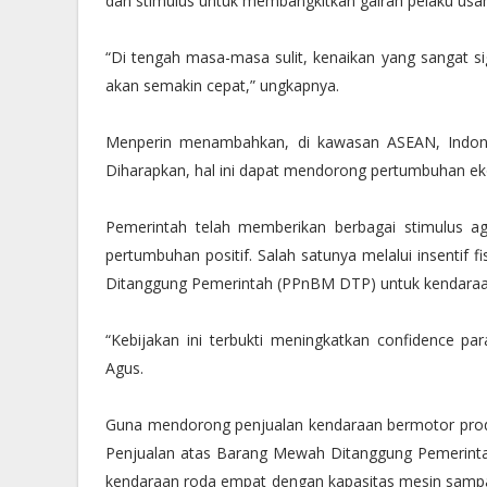
dan stimulus untuk membangkitkan gairah pelaku usa
“Di tengah masa-masa sulit, kenaikan yang sangat s
akan semakin cepat,” ungkapnya.
Menperin menambahkan, di kawasan ASEAN, Indonesi
Diharapkan, hal ini dapat mendorong pertumbuhan ek
Pemerintah telah memberikan berbagai stimulus a
pertumbuhan positif. Salah satunya melalui insentif 
Ditanggung Pemerintah (PPnBM DTP) untuk kendaraa
“Kebijakan ini terbukti meningkatkan confidence pa
Agus.
Guna mendorong penjualan kendaraan bermotor produ
Penjualan atas Barang Mewah Ditanggung Pemerint
kendaraan roda empat dengan kapasitas mesin sampai 