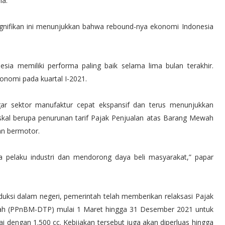
ha.
ignifikan ini menunjukkan bahwa rebound-nya ekonomi Indonesia
a memiliki performa paling baik selama lima bulan terakhir.
onomi pada kuartal I-2021.
gar sektor manufaktur cepat ekspansif dan terus menunjukkan
fiskal berupa penurunan tarif Pajak Penjualan atas Barang Mewah
n bermotor.
ra pelaku industri dan mendorong daya beli masyarakat,” papar
ksi dalam negeri, pemerintah telah memberikan relaksasi Pajak
ah (PPnBM-DTP) mulai 1 Maret hingga 31 Desember 2021 untuk
dengan 1.500 cc. Kebijakan tersebut juga akan diperluas hingga