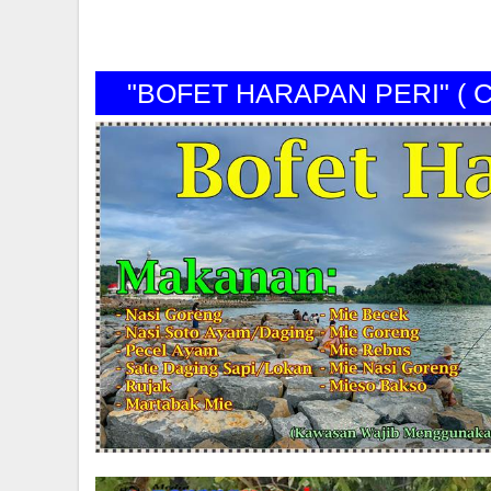
"BOFET HARAPAN PERI" ( Cp O