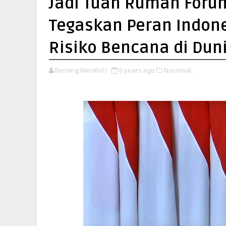
Jadi Tuan Rumah Forum
Tegaskan Peran Indon
Risiko Bencana di Dun
Benang Merah01
6 years ago
Nasional,