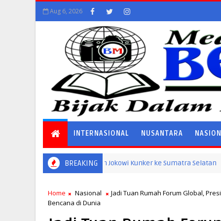
Aug 6, 2026
INTERNASIONAL
NUSANTARA
NASIO
Presiden Jokowi Kunker ke Sumatra Selatan
BREAKING
NASIONAL
Home
Nasional
Jadi Tuan Rumah Forum Global, Pres
Bencana di Dunia