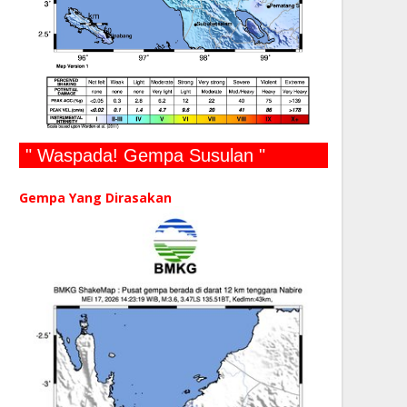
" Waspada! Gempa Susulan "
Gempa Yang Dirasakan