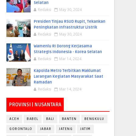
Selatan
Redaksi
May 30, 2024
Presiden Tinjau RSUD Rupit, Tekankan
Peningkatan Infrastruktur Listrik
Redaksi
May 30, 2024
Wamenlu RI Dorong Kerjasama
Strategis Indonesia - Korea Selatan
Redaksi
Mar 14, 2024
Kapolda Metro Terbitkan Maklumat
Larangan Kegiatan Masyarakat Saat
Ramadan
Redaksi
Mar 14, 2024
PROVINSI | NUSANTARA
ACEH
BABEL
BALI
BANTEN
BENGKULU
GORONTALO
JABAR
JATENG
JATIM