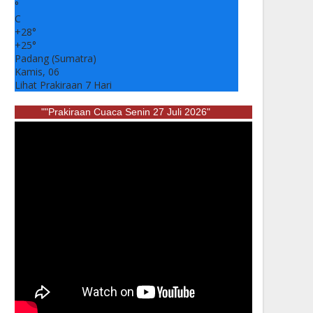
°
C
+
28°
+
25°
Padang (Sumatra)
Kamis, 06
Lihat Prakiraan 7 Hari
""Prakiraan Cuaca Senin 27 Juli 2026"