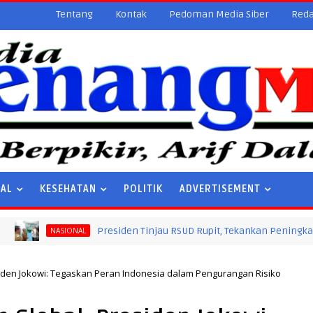
Tentang
Kontak
Pedoman Media Siber
Reda
NAL
KESEHATAN
POLITIK
ADVERTISEMENT
Presiden Tinjau RSUD Rupit, Tekankan Peningkatan Infrast
NASIONAL
iden Jokowi: Tegaskan Peran Indonesia dalam Pengurangan Risiko