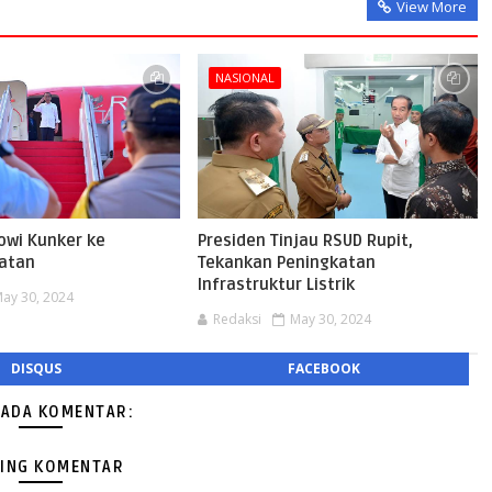
View More
NASIONAL
owi Kunker ke
Presiden Tinjau RSUD Rupit,
atan
Tekankan Peningkatan
Infrastruktur Listrik
ay 30, 2024
Redaksi
May 30, 2024
DISQUS
FACEBOOK
 ADA KOMENTAR:
ING KOMENTAR