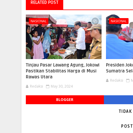
RELATED POST
NASIONAL
NASIONAL
Tinjau Pasar Lawang Agung, Jokowi
Presiden Jok
Pastikan Stabilitas Harga di Musi
Sumatra Sel
Rawas Utara
Redaksi
M
Redaksi
May 30, 2024
BLOGGER
TIDAK
POST