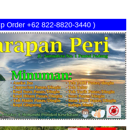
rder +62 822-8820-3440 )