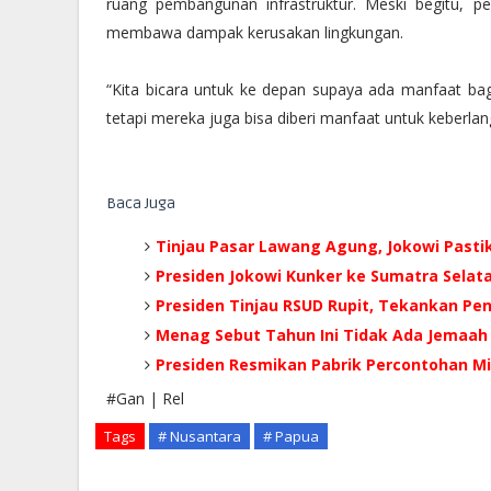
ruang pembangunan infrastruktur. Meski begitu, p
membawa dampak kerusakan lingkungan.
“Kita bicara untuk ke depan supaya ada manfaat ba
tetapi mereka juga bisa diberi manfaat untuk keberla
Baca Juga
Tinjau Pasar Lawang Agung, Jokowi Pastik
Presiden Jokowi Kunker ke Sumatra Selat
Presiden Tinjau RSUD Rupit, Tekankan Pen
Menag Sebut Tahun Ini Tidak Ada Jemaah 
Presiden Resmikan Pabrik Percontohan M
#Gan | Rel
Tags
# Nusantara
# Papua