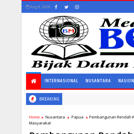
Aug 8, 2026
INTERNASIONAL
NUSANTARA
NASIO
BREAKING
ro Terbitkan Maklumat Larangan Kegiatan Masyarakat Saat Ramada
Home
Nusantara
Papua
Pembangunan Rendah Ka
Masyarakat