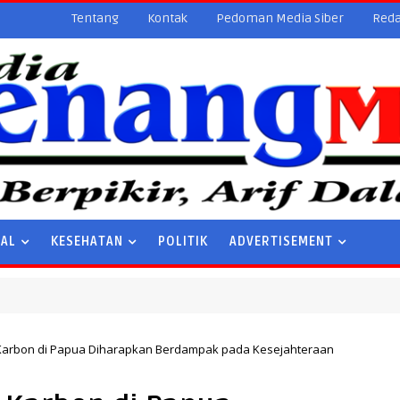
Tentang
Kontak
Pedoman Media Siber
Reda
NAL
KESEHATAN
POLITIK
ADVERTISEMENT
n
rbon di Papua Diharapkan Berdampak pada Kesejahteraan