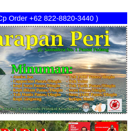
 Cp Order +62 822-8820-3440 )