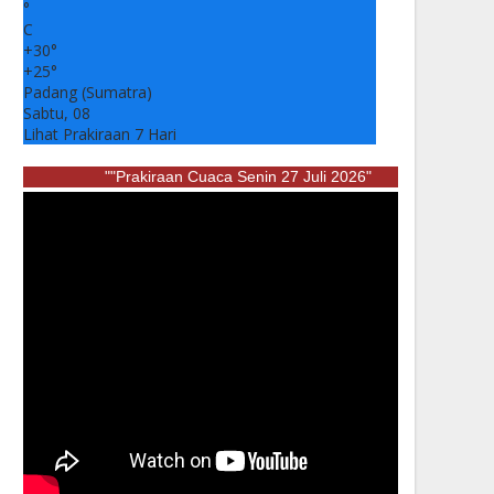
°
C
+
30°
+
25°
Padang (Sumatra)
Sabtu, 08
Lihat Prakiraan 7 Hari
""Prakiraan Cuaca Senin 27 Juli 2026"