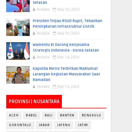
Selatan
Redaksi
May 30, 2024
Presiden Tinjau RSUD Rupit, Tekankan
Peningkatan Infrastruktur Listrik
Redaksi
May 30, 2024
Wamenlu RI Dorong Kerjasama
Strategis Indonesia - Korea Selatan
Redaksi
Mar 14, 2024
Kapolda Metro Terbitkan Maklumat
Larangan Kegiatan Masyarakat Saat
Ramadan
Redaksi
Mar 14, 2024
PROVINSI | NUSANTARA
ACEH
BABEL
BALI
BANTEN
BENGKULU
GORONTALO
JABAR
JATENG
JATIM