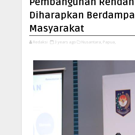
Pembangunan Rendah 
Diharapkan Berdampa
Masyarakat
Redaksi
3 years ago
Nusantara,
Papua,