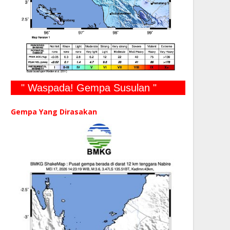
" Waspada! Gempa Susulan "
Gempa Yang Dirasakan